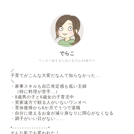
でらこ
ワンオペ楽するために全力な36歳ママ
／
子育てがこんな大変だなんて知らなかった…
＼
・家事スキルも自己肯定感も低い主婦
（特に料理が苦手…）
・8歳男の子と6歳女の子育児中
・実家遠方で頼る人がいないワンオペ
・育休復帰から6か月でうつで退職
・自分に使えるお金が減り身なりに関心がなくなる
・調子がいい日がない……
*･･･････････････*
そんな私でも変われた！