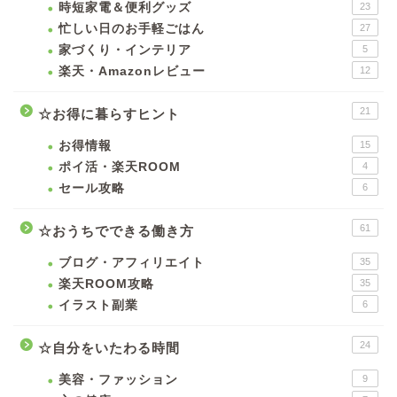
時短家電＆便利グッズ
23
忙しい日のお手軽ごはん
27
家づくり・インテリア
5
楽天・Amazonレビュー
12
21
☆お得に暮らすヒント
お得情報
15
ポイ活・楽天ROOM
4
セール攻略
6
61
☆おうちでできる働き方
ブログ・アフィリエイト
35
楽天ROOM攻略
35
イラスト副業
6
24
☆自分をいたわる時間
美容・ファッション
9