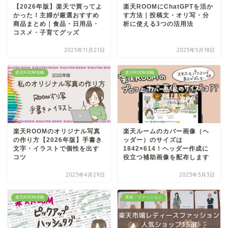
【2026年版】楽天で買ってよ
楽天ROOMにChatGPTを活か
かった！主婦が厳選おすすめ
す方法｜投稿文・オリ写・分
商品まとめ｜食品・日用品・
析に使える3つの活用法
コスメ・子育てグッズ
2025年11月21日
2025年5月18日
楽天ROOM攻略
楽天ROOM攻略
楽天ROOMのオリジナル写真
楽天ルームのカバー画像（ヘ
の作り方【2026年版】手書き
ッダー）のサイズは
文字・イラストで個性を出す
1842×614！ヘッダー作成に
コツ
役立つ補助画像を配布します
2025年4月29日
2025年3月3日
楽天ROOM攻略
美容・ファッション