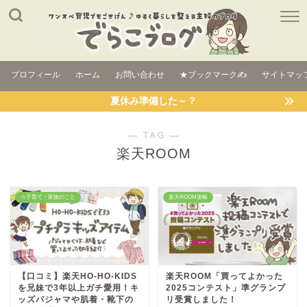
プロフィール
ホーム
お問い合わせ
★ブックマーク✍
サイトマッ
夏休み準備した～？
― TAG ―
楽天ROOM
☆子育て・家族のこと
楽天ROOM攻略
【口コミ】楽天HO-HO-KIDS
楽天ROOM「買ってよかった
を兄妹で3年以上ガチ愛用！キ
2025コンテスト」準グランプ
ッズパジャマや肌着・靴下の
リ受賞しました！