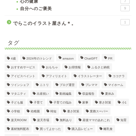
心の健康
7
自分へのご褒美
9
1
でらこのイラスト屋さん＊。
タグ
4歳
2024年のトレンド
amazon
ChatGPT
PR
おすすめサービス
おもちゃ
お得情報
ふるさと納税
アイビスペイント
アフィリエイト
イラストレーター
ココナラ
ツインシェフ
ニトリ
ブログ運営
プレママ
マイホーム
マタニティ
出産祝い
動画編集
収益報告
夏休み
子ども服
子育て
子育ての悩み
家事
寒さ対策
小1
小学校
幼稚園
時短
暑さ対策
業務スーパー
楽天ROOM
楽天市場
無料あり
産後ママのあれこれ
知育
素材無料配布
買ってよかった
購入品レビュー
離乳食