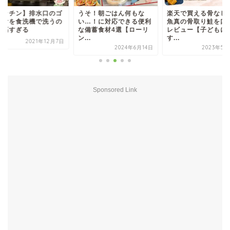
キッチン】排水口のゴ
うそ！朝ごはん何もな
楽天で買える骨なし
受けを食洗機で洗うの
い…！に対応できる便利
魚真の骨取り鮭を口
最高すぎる
な備蓄食材4選【ローリ
レビュー【子どもに
ン...
す...
2021年12月7日
2024年6月14日
2023年5月
Sponsored Link