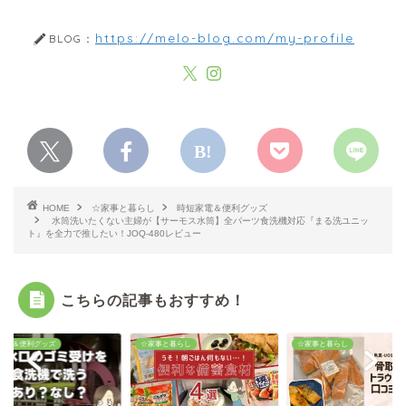
https://melo-blog.com/my-profile
BLOG：
HOME
☆家事と暮らし
時短家電＆便利グッズ
水筒洗いたくない主婦が【サーモス水筒】全パーツ食洗機対応『まる洗ユニッ
ト』を全力で推したい！JOQ-480レビュー
こちらの記事もおすすめ！
家電＆便利グッズ
☆家事と暮らし
☆家事と暮らし