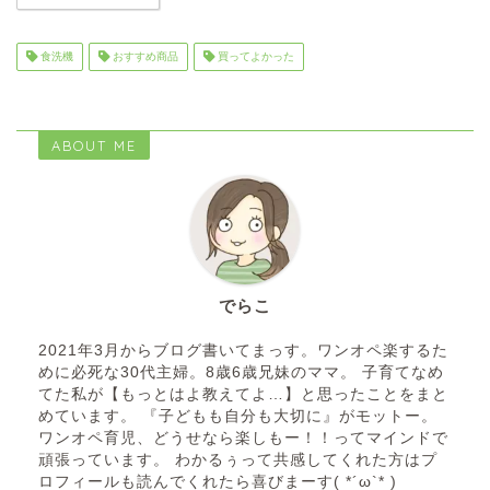
食洗機
おすすめ商品
買ってよかった
ABOUT ME
でらこ
2021年3月からブログ書いてまっす。ワンオペ楽するた
めに必死な30代主婦。8歳6歳兄妹のママ。 子育てなめ
てた私が【もっとはよ教えてよ…】と思ったことをまと
めています。 『子どもも自分も大切に』がモットー。
ワンオペ育児、どうせなら楽しもー！！ってマインドで
頑張っています。 わかるぅって共感してくれた方はプ
ロフィールも読んでくれたら喜びまーす( *´ω`* )