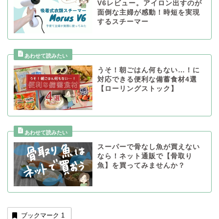
V6レビュー。アイロン出すのが
面倒な主婦が感動！時短を実現
するスチーマー
うそ！朝ごはん何もない…！に
対応できる便利な備蓄食材4選
【ローリングストック】
スーパーで骨なし魚が買えない
なら！ネット通販で【骨取り
魚】を買ってみませんか？
ブックマーク
1