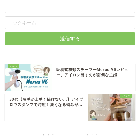
吸着式衣類スチーマーMorus V6レビュ
ー。アイロン出すのが面倒な主婦...
30代【眉毛が上手く描けない…】アイブ
ロウスタンプで時短！濃くなる悩みが...