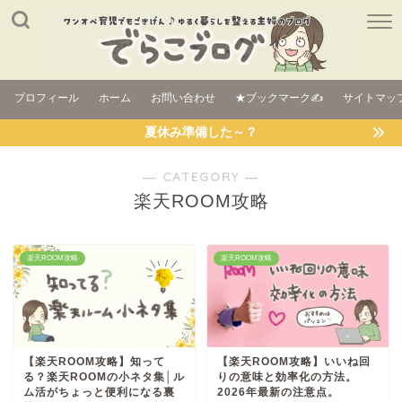
プロフィール
ホーム
お問い合わせ
★ブックマーク✍
サイトマッ
夏休み準備した～？
― CATEGORY ―
楽天ROOM攻略
楽天ROOM攻略
楽天ROOM攻略
【楽天ROOM攻略】知って
【楽天ROOM攻略】いいね回
る？楽天ROOMの小ネタ集│ル
りの意味と効率化の方法。
ム活がちょっと便利になる裏
2026年最新の注意点。