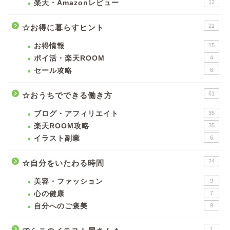
楽天・Amazonレビュー
12
21
☆お得に暮らすヒント
お得情報
15
ポイ活・楽天ROOM
4
セール攻略
6
61
☆おうちでできる働き方
ブログ・アフィリエイト
35
楽天ROOM攻略
35
イラスト副業
6
24
☆自分をいたわる時間
美容・ファッション
9
心の健康
7
自分へのご褒美
9
1