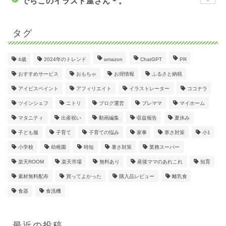
でらこのイラスト屋さん＊。
タグ
4歳
2024年のトレンド
amazon
ChatGPT
PR
おすすめサービス
おもちゃ
お得情報
ふるさと納税
アイビスペイント
アフィリエイト
イラストレーター
ココナラ
ツインシェフ
ニトリ
ブログ運営
プレママ
マイホーム
マタニティ
出産祝い
動画編集
収益報告
夏休み
子ども服
子育て
子育ての悩み
家事
寒さ対策
小1
小学校
幼稚園
時短
暑さ対策
業務スーパー
楽天ROOM
楽天市場
無料あり
産後ママのあれこれ
知育
素材無料配布
買ってよかった
購入品レビュー
離乳食
食器
食洗機
最近の投稿