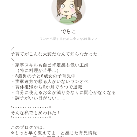
でらこ
ワンオペ楽するために全力な36歳ママ
／
子育てがこんな大変だなんて知らなかった…
＼
・家事スキルも自己肯定感も低い主婦
（特に料理が苦手…）
・8歳男の子と6歳女の子育児中
・実家遠方で頼る人がいないワンオペ
・育休復帰から6か月でうつで退職
・自分に使えるお金が減り身なりに関心がなくなる
・調子がいい日がない……
*･･･････････････*
そんな私でも変われた！
*･･･････････････*
このブログでは↓
✮もっと早く教えてよ…と感じた育児情報