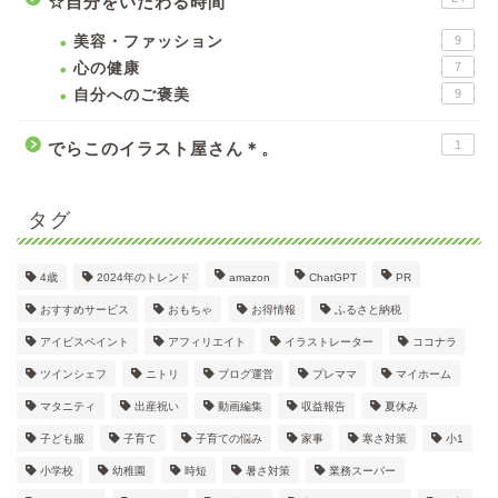
☆自分をいたわる時間
美容・ファッション
9
心の健康
7
自分へのご褒美
9
1
でらこのイラスト屋さん＊。
タグ
4歳
2024年のトレンド
amazon
ChatGPT
PR
おすすめサービス
おもちゃ
お得情報
ふるさと納税
アイビスペイント
アフィリエイト
イラストレーター
ココナラ
ツインシェフ
ニトリ
ブログ運営
プレママ
マイホーム
マタニティ
出産祝い
動画編集
収益報告
夏休み
子ども服
子育て
子育ての悩み
家事
寒さ対策
小1
小学校
幼稚園
時短
暑さ対策
業務スーパー