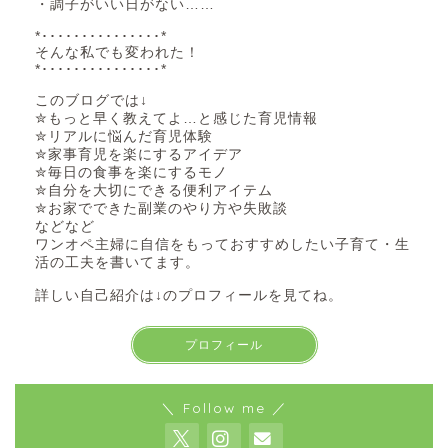
・調子がいい日がない……
*･･･････････････*
そんな私でも変われた！
*･･･････････････*
このブログでは↓
✮もっと早く教えてよ…と感じた育児情報
✮リアルに悩んだ育児体験
✮家事育児を楽にするアイデア
✮毎日の食事を楽にするモノ
✮自分を大切にできる便利アイテム
✮お家でできた副業のやり方や失敗談
などなど
ワンオペ主婦に自信をもっておすすめしたい子育て・生
活の工夫を書いてます。
詳しい自己紹介は↓のプロフィールを見てね。
プロフィール
＼ Follow me ／