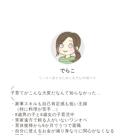
でらこ
ワンオペ楽するために全力な36歳ママ
／
子育てがこんな大変だなんて知らなかった…
＼
・家事スキルも自己肯定感も低い主婦
（特に料理が苦手…）
・8歳男の子と6歳女の子育児中
・実家遠方で頼る人がいないワンオペ
・育休復帰から6か月でうつで退職
・自分に使えるお金が減り身なりに関心がなくなる