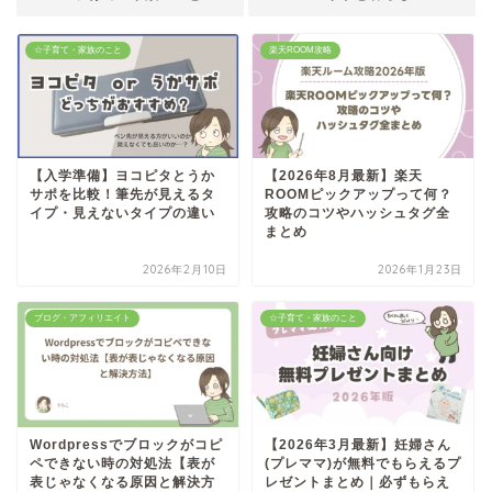
☆子育て・家族のこと
楽天ROOM攻略
【入学準備】ヨコピタとうか
【2026年8月最新】楽天
サポを比較！筆先が見えるタ
ROOMピックアップって何？
イプ・見えないタイプの違い
攻略のコツやハッシュタグ全
まとめ
2026年2月10日
2026年1月23日
ブログ・アフィリエイト
☆子育て・家族のこと
Wordpressでブロックがコピ
【2026年3月最新】妊婦さん
ペできない時の対処法【表が
(プレママ)が無料でもらえるプ
表じゃなくなる原因と解決方
レゼントまとめ｜必ずもらえ