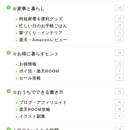
59
☆家事と暮らし
時短家電＆便利グッズ
23
忙しい日のお手軽ごはん
27
家づくり・インテリア
5
楽天・Amazonレビュー
12
21
☆お得に暮らすヒント
お得情報
15
ポイ活・楽天ROOM
4
セール攻略
6
61
☆おうちでできる働き方
ブログ・アフィリエイト
35
楽天ROOM攻略
35
イラスト副業
6
24