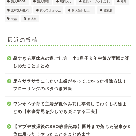
楽天ROOM
楽天市場
無料あり
産後ママのあれこれ
知育
素材無料配布
買ってよかった
購入品レビュー
離乳食
食器
食洗機
最近の投稿
暑すぎる夏休みの過ごし方｜小1息子＆年中娘が実際に楽
しめたことまとめ
床をサラサラにしたい主婦がやってよかった掃除方法！
フローリングのベタつき対策
ワンオペ子育て主婦が夏休み前に準備しておくもの総ま
とめ【家事育児を少しでも楽にする工夫】
【アプデ被弾後のSEO改善記録】圏外まで落ちた記事が3
位に戻った！やったことをまとめます