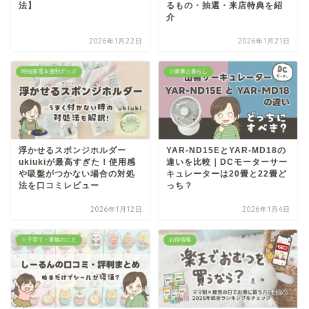
法】
るもの・抽選・来店特典を紹
介
2026年1月22日
2026年1月21日
時短家電＆便利グッズ
☆家事と暮らし
浮かせるスポンジホルダー
YAR-ND15EとYAR-MD18の
ukiukiが最高すぎた！使用感
違いを比較｜DCモーターサー
や吸盤がつかない場合の対処
キュレーターは20畳と22畳ど
法を口コミレビュー
っち？
2026年1月12日
2026年1月4日
☆子育て・家族のこと
お得情報