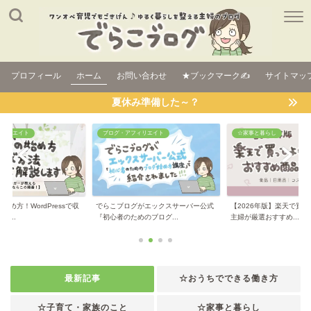
プロフィール
ホーム
お問い合わせ
★ブックマーク✍
サイトマッ
夏休み準備した～？
フィリエイト
ブログ・アフィリエイト
☆家事と暮らし
始め方！WordPressで収
でらこブログがエックスサーバー公式
【2026年版】楽天で買
...
『初心者のためのブログ...
主婦が厳選おすすめ...
最新記事
☆おうちでできる働き方
☆子育て・家族のこと
☆家事と暮らし