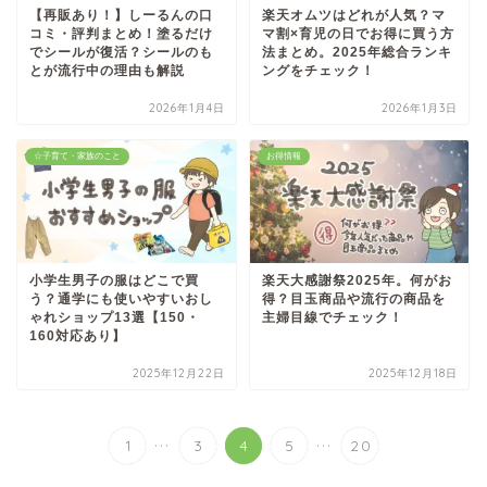
【再販あり！】しーるんの口
楽天オムツはどれが人気？マ
コミ・評判まとめ！塗るだけ
マ割×育児の日でお得に買う方
でシールが復活？シールのも
法まとめ。2025年総合ランキ
とが流行中の理由も解説
ングをチェック！
2026年1月4日
2026年1月3日
☆子育て・家族のこと
お得情報
小学生男子の服はどこで買
楽天大感謝祭2025年。何がお
う？通学にも使いやすいおし
得？目玉商品や流行の商品を
ゃれショップ13選【150・
主婦目線でチェック！
160対応あり】
2025年12月22日
2025年12月18日
...
...
1
3
4
5
20