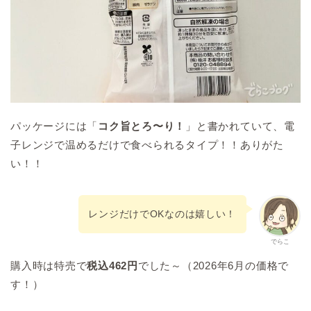
パッケージには「
コク旨とろ〜り！
」と書かれていて、電
子レンジで温めるだけで食べられるタイプ！！ありがた
い！！
レンジだけでOKなのは嬉しい！
でらこ
購入時は特売で
税込462円
でした～（2026年6月の価格で
す！）