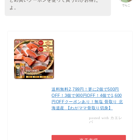
とめ買いクーポンを使って買うのがお得だ
でらこ
よ。
送料無料2,799円！更に2個で500円
OFF！3個で900円OFF！4個で1,600
円OFFクーポンあり！無塩 骨取り 北
海道産 【わがママ骨取り切身】
カエレ
posted with
バ