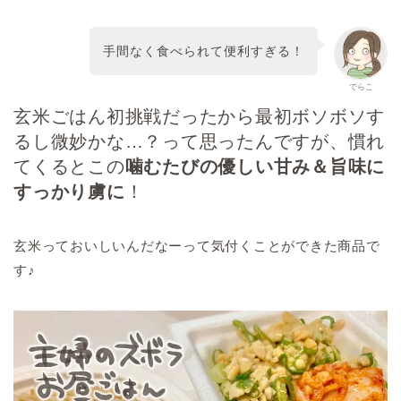
手間なく食べられて便利すぎる！
でらこ
玄米ごはん初挑戦だったから最初ボソボソす
るし微妙かな…？って思ったんですが、慣れ
てくるとこの
噛むたびの優しい甘み＆旨味に
すっかり虜に
！
玄米っておいしいんだなーって気付くことができた商品で
す♪