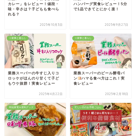
カレー」をレビュー！値段・
ハンバーグ実食レビュー！5分
味・辛さは？子どもも食べら
で1品できてとにかく楽！
れる？
2025年10月3日
2025年9月27日
☆家事と暮らし
☆家事と暮らし
業務スーパーの牛すじ入りコ
業務スーパーのビール酵母パ
ロッケがほんのり甘くて子ど
ン
ハマる食べ方はこれ！実
もウケ抜群！実食レビュー
食レビュー
2025年4月22日
2025年2月18日
時短家電＆便利グッズ
忙しい日のお手軽ごはん