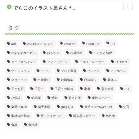
1
でらこのイラスト屋さん＊。
タグ
4歳
2024年のトレンド
amazon
ChatGPT
PR
おすすめサービス
おもちゃ
お得情報
ふるさと納税
アイビスペイント
アフィリエイト
イラストレーター
ココナラ
ツインシェフ
ニトリ
ブログ運営
プレママ
マイホーム
マタニティ
出産祝い
動画編集
収益報告
夏休み
子ども服
子育て
子育ての悩み
家事
寒さ対策
小1
小学校
幼稚園
時短
暑さ対策
業務スーパー
楽天ROOM
楽天市場
無料あり
産後ママのあれこれ
知育
素材無料配布
買ってよかった
購入品レビュー
離乳食
食器
食洗機