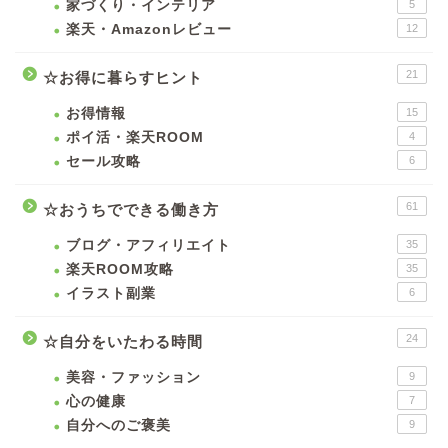
家づくり・インテリア
5
楽天・Amazonレビュー
12
21
☆お得に暮らすヒント
お得情報
15
ポイ活・楽天ROOM
4
セール攻略
6
61
☆おうちでできる働き方
ブログ・アフィリエイト
35
楽天ROOM攻略
35
イラスト副業
6
24
☆自分をいたわる時間
美容・ファッション
9
心の健康
7
自分へのご褒美
9