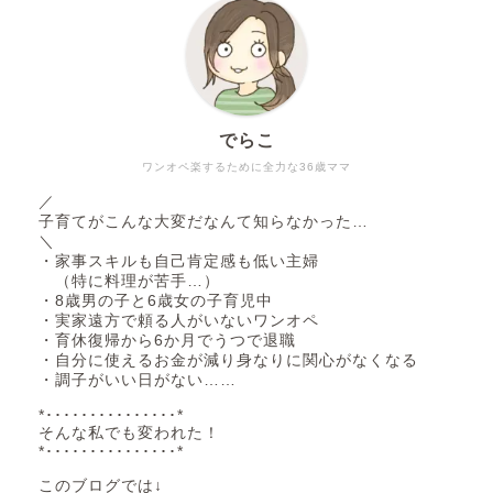
でらこ
ワンオペ楽するために全力な36歳ママ
／
子育てがこんな大変だなんて知らなかった…
＼
・家事スキルも自己肯定感も低い主婦
（特に料理が苦手…）
・8歳男の子と6歳女の子育児中
・実家遠方で頼る人がいないワンオペ
・育休復帰から6か月でうつで退職
・自分に使えるお金が減り身なりに関心がなくなる
・調子がいい日がない……
*･･･････････････*
そんな私でも変われた！
*･･･････････････*
このブログでは↓