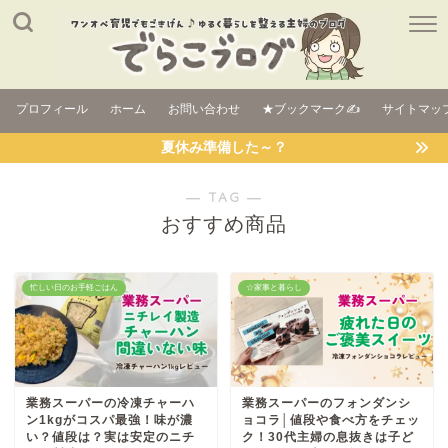
プロフィール
ホーム
お問い合わせ
★ブックマーク✍
サイトマッ
夏休み準備した～？
― TAG ―
おすすめ商品
忙しい日のお手軽ごはん
☆家事と暮らし
業務スーパーの冷凍チャーハ
業務スーパーのフォンダンシ
ン1kgがコスパ最強！味が濃
ョコラ│値段や食べ方をチェッ
い？値段は？実は安定のニチ
ク！30代主婦の息抜きは子ど