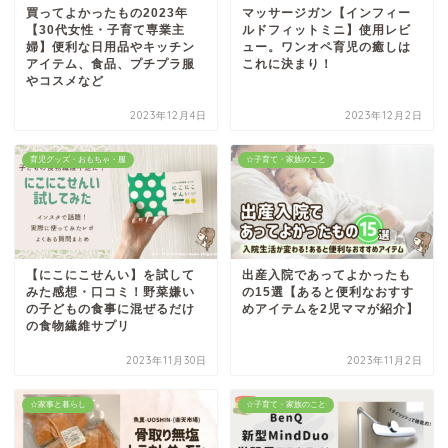
買ってよかったもの2023年
マッサージガン【インフィー
【30代女性・子育て専業主
ルドフィットミニ】使用レビ
婦】便利な日用品やキッチン
ュー。ワンオペ育児の癒しは
アイテム、食品、プチプラ服
これに決まり！
やコスメなど
2023年12月4日
2023年12月2日
育児グッズ・おもちゃ・服
☆子育て・家族のこと
【にこにこせんい】を試して
出産入院であってよかったも
みた感想・口コミ！野菜嫌い
の15選【あると便利なおすす
の子どもの食事に混ぜるだけ
めアイテムを2児ママが紹介】
の食物繊維サプリ
2023年11月30日
2023年11月2日
☆家事と暮らし
☆子育て・家族のこと