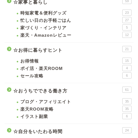
59
☆家事と暮らし
時短家電＆便利グッズ
23
忙しい日のお手軽ごはん
27
家づくり・インテリア
5
楽天・Amazonレビュー
12
21
☆お得に暮らすヒント
お得情報
15
ポイ活・楽天ROOM
4
セール攻略
6
61
☆おうちでできる働き方
ブログ・アフィリエイト
35
楽天ROOM攻略
35
イラスト副業
6
24
☆自分をいたわる時間