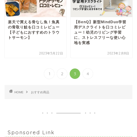
楽天で買える骨なし魚！魚真
【BenQ】新型MindDuo学習
の骨取り鮭を口コミレビュー
用デスクライトを口コミレビ
【子どもにおすすめのトラウ
ュー！幼児のリビング学習
トサーモン】
に、ストレスフリーな使い心
地を実感
2023年5月22日
2023年2月8日
1
2
3
4
HOME
おすすめ商品
Sponsored Link