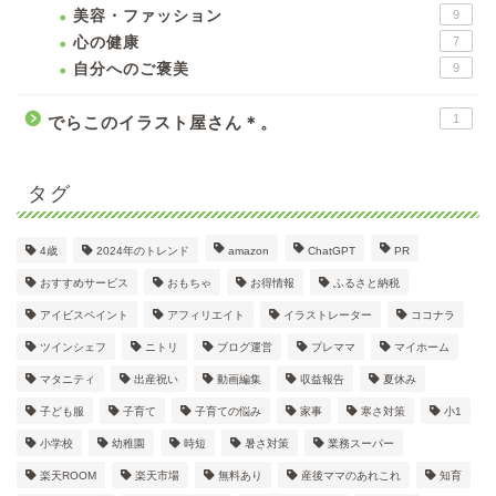
美容・ファッション
9
心の健康
7
自分へのご褒美
9
1
でらこのイラスト屋さん＊。
タグ
4歳
2024年のトレンド
amazon
ChatGPT
PR
おすすめサービス
おもちゃ
お得情報
ふるさと納税
アイビスペイント
アフィリエイト
イラストレーター
ココナラ
ツインシェフ
ニトリ
ブログ運営
プレママ
マイホーム
マタニティ
出産祝い
動画編集
収益報告
夏休み
子ども服
子育て
子育ての悩み
家事
寒さ対策
小1
小学校
幼稚園
時短
暑さ対策
業務スーパー
楽天ROOM
楽天市場
無料あり
産後ママのあれこれ
知育