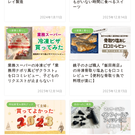
レイ製造
もがいない時間に食べるスイ
ーツ
2024年1月11日
2023年12月14日
☆家事と暮らし
☆家事と暮らし
業務スーパーの冷凍ピザ『業
銚子のさば職人『飯田商店』
務用ナポリ風ピザクラスト』
の冷凍骨取り塩あじを口コミ
を口コミレビュー、子どもの
レビュー【便利な骨取り魚で
リクエストが止まらない！
料理が楽に】
2023年12月14日
2023年12月13日
時短家電＆便利グッズ
自分へのご褒美