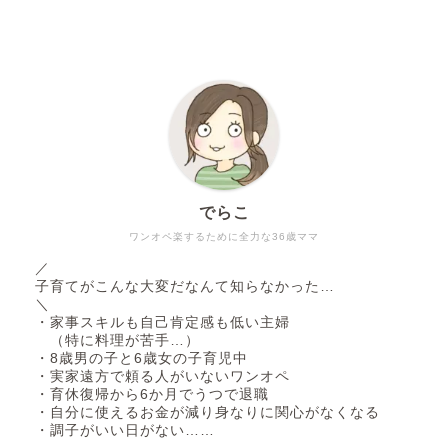
でらこ
ワンオペ楽するために全力な36歳ママ
／
子育てがこんな大変だなんて知らなかった…
＼
・家事スキルも自己肯定感も低い主婦
（特に料理が苦手…）
・8歳男の子と6歳女の子育児中
・実家遠方で頼る人がいないワンオペ
・育休復帰から6か月でうつで退職
・自分に使えるお金が減り身なりに関心がなくなる
・調子がいい日がない……