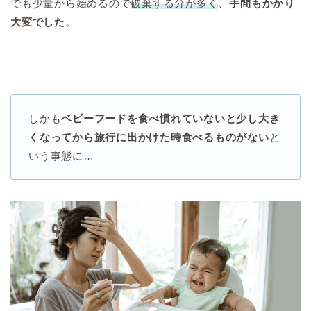
でも少量から始めるので
破棄する分が多く
、
手間もかかり
大変でした
。
しかも
ベビーフードを食べ慣れていないと少し大き
くなってから旅行に出かけた時食べるものがない
と
いう事態に…