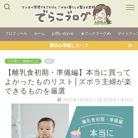
プロフィール
ホーム
お問い合わせ
★ブックマーク✍
サイトマッ
夏休み準備した～？
☆子育て・家族のこと
PR
【離乳食初期・準備編】本当に買って
よかったものリスト│ズボラ主婦が楽
できるものを厳選
2022年2月24日
/
2026年1月24日