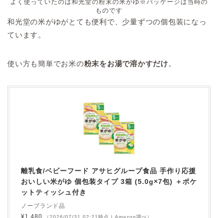
よく使っていたのは和光堂の粉末の米がゆ※パッケージは当時の
ものです
和光堂の米がゆがとても便利で、少量ずつの個包装になっ
ています。
使い方も簡単でお米の
粉末をお湯で溶かすだけ
。
離乳食/ベビーフード アサヒグループ食品 手作り応援
おいしい米がゆ 個包装タイプ 3箱 (5.0g×7包) ＋ポケ
ットティッシュ付き
ノーブランド品
¥1,480
（2026/07/31 02:21時点 | Amazon調べ）